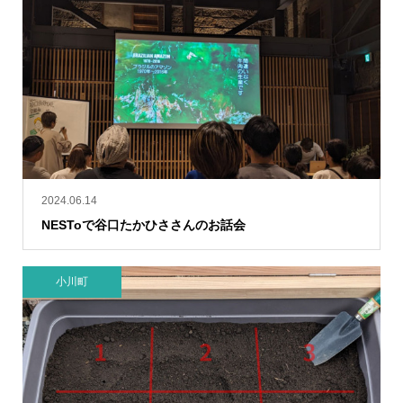
2024.06.14
NESToで谷口たかひささんのお話会
小川町