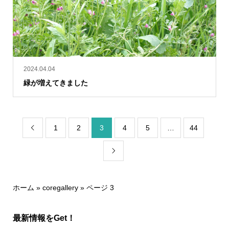
2024.04.04
緑が増えてきました
1
2
3
4
5
…
44


ホーム
»
coregallery
»
ページ 3
最新情報をGet！