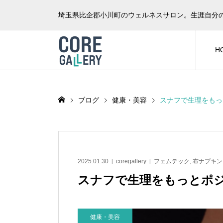
埼玉県比企郡小川町のウェルネスサロン。生涯自分
H
ブログ
健康・美容
スナフで生理をもっ
2025.01.30
coregallery
フェムテック
,
布ナプキン
スナフで生理をもっとポ
健康・美容