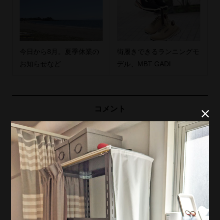
今日から8月。夏季休業の
街履きできるランニングモ
お知らせなど
デル、MBT GADI
コメント


トラックバックは利用でき
コメント ( 0 )
ません。
この記事へのコメントはありません。