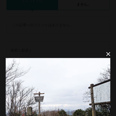
コメント ( 0 )
ません。
この記事へのコメントはありません。
名前 ( 必須 )


E-MAIL ( 必須 ) ※ 公開されません
URL