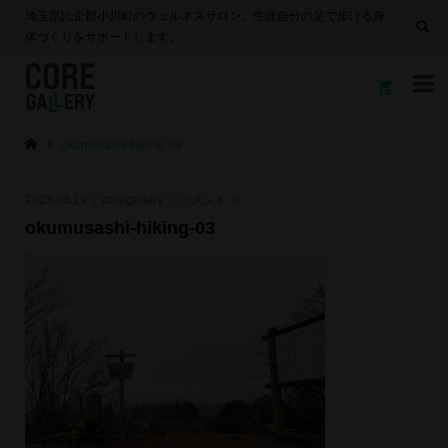
埼玉県比企郡小川町のウェルネスサロン。生涯自分の足で歩ける身
体づくりをサポートします。


okumusashi-hiking-03
2023.03.19
coregallery
コメント:
0
okumusashi-hiking-03