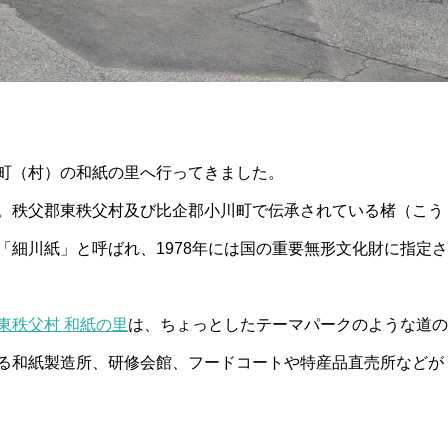
町（村）の和紙の里へ行ってきました。
。秩父郡東秩父村及び比企郡小川町で伝承されている楮（こう
「細川紙」と呼ばれ、1978年には国の重要無形文化財に指定さ
東秩父村 和紙の里
は、ちょっとしたテーマパークのような道の
る和紙製造所、研修会館、フードコートや特産品直売所などが