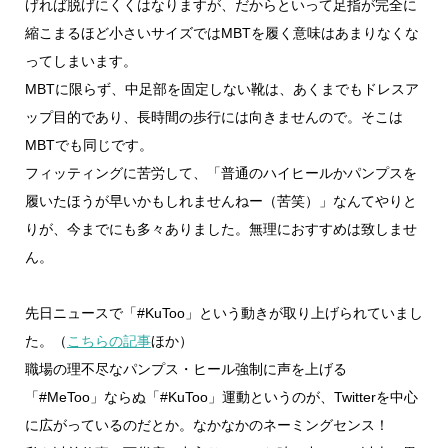
げれば脱げにくくはなりますが、だからといって足指が完全に
縮こまるほど小さいサイズではMBTを履く意味はあまりなくな
ってしまいます。
MBTに限らず、中足部を固定しない靴は、あくまでもドレスア
ップ目的であり、長時間の歩行には向きませんので。そこは
MBTでも同じです。
フィッティングに苦労して、「普通のハイヒールかパンプスを
履いたほうが早いかもしれませんねー（苦笑）」なんてやりと
りが、今までにも多々ありました。無理におすすめは致しませ
ん。
先日ニュースで「#KuToo」という動きが取り上げられていまし
た。（
こちらの記事
ほか）
職場の理不尽なパンプス・ヒール強制に声を上げる
「#MeToo」ならぬ「#KuToo」運動というのが、Twitterを中心
に広がっているのだとか。なかなかのネーミングセンス！