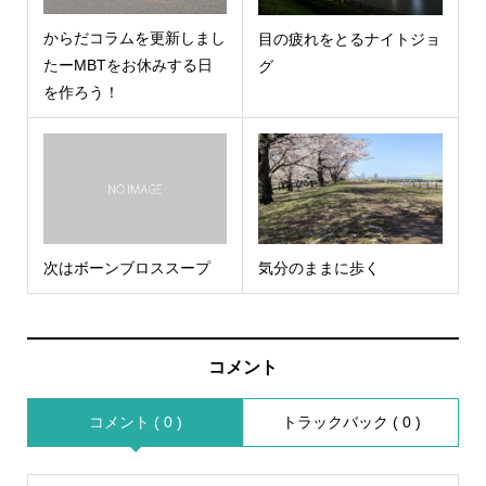
からだコラムを更新しまし
目の疲れをとるナイトジョ
たーMBTをお休みする日
グ
を作ろう！
次はボーンブロススープ
気分のままに歩く
コメント
コメント ( 0 )
トラックバック ( 0 )