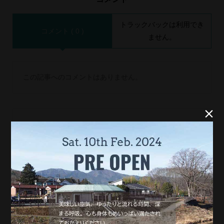
トラックバックは利用でき
コメント ( 0 )
ません。
この記事へのコメントはありません。


名前 ( 必須 )
E-MAIL ( 必須 ) ※ 公開されません
URL