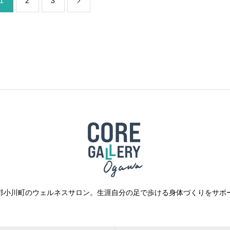
1
2
3

郡小川町のウェルネスサロン。生涯自分の足で歩ける身体づくりをサポ