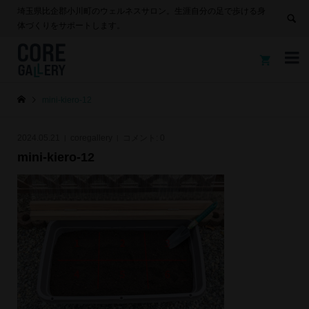
埼玉県比企郡小川町のウェルネスサロン。生涯自分の足で歩ける身
体づくりをサポートします。


mini-kiero-12
2024.05.21
coregallery
コメント:
0
mini-kiero-12