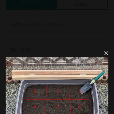
コメント ( 0 )
ません。
この記事へのコメントはありません。
名前 ( 必須 )


E-MAIL ( 必須 ) ※ 公開されません
URL