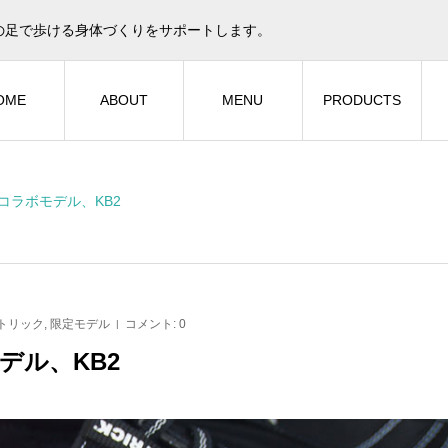
の足で歩ける身体づくりをサポートします。
OME
ABOUT
MENU
PRODUCTS
コラボモデル、KB2
トリック
,
限定モデル
コメント:
0
デル、KB2