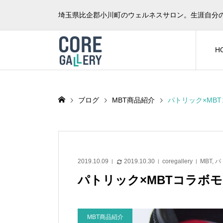
埼玉県比企郡小川町のウェルネスサロン。生涯自分
H
ブログ
MBT商品紹介
パトリック×MBT
2019.10.09
2019.10.30
coregallery
MBT
,
パ
パトリック×MBTコラボモ
MBT商品紹介