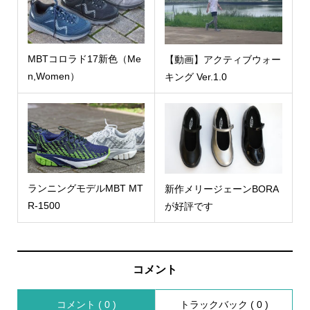
MBTコロラド17新色（Me
【動画】アクティブウォー
n,Women）
キング Ver.1.0
ランニングモデルMBT MT
新作メリージェーンBORA
R-1500
が好評です
コメント
コメント ( 0 )
トラックバック ( 0 )