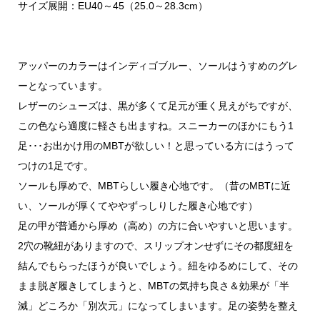
サイズ展開：EU40～45（25.0～28.3cm）
アッパーのカラーはインディゴブルー、ソールはうすめのグレ
ーとなっています。
レザーのシューズは、黒が多くて足元が重く見えがちですが、
この色なら適度に軽さも出ますね。スニーカーのほかにもう1
足･･･お出かけ用のMBTが欲しい！と思っている方にはうって
つけの1足です。
ソールも厚めで、MBTらしい履き心地です。（昔のMBTに近
い、ソールが厚くてややずっしりした履き心地です）
足の甲が普通から厚め（高め）の方に合いやすいと思います。
2穴の靴紐がありますので、スリップオンせずにその都度紐を
結んでもらったほうが良いでしょう。紐をゆるめにして、その
まま脱ぎ履きしてしまうと、MBTの気持ち良さ＆効果が「半
減」どころか「別次元」になってしまいます。足の姿勢を整え