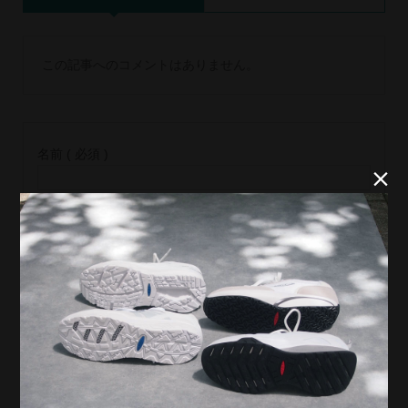
この記事へのコメントはありません。
名前 ( 必須 )


E-MAIL ( 必須 ) ※ 公開されません
URL