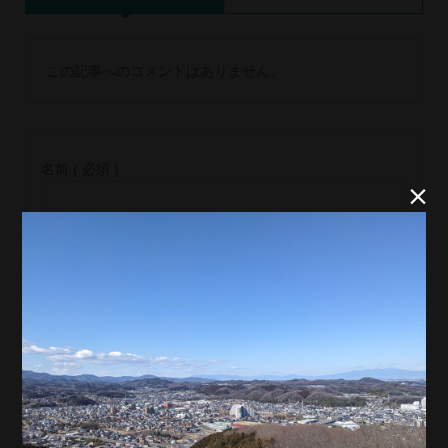
この記事へのコメントはありません。
名前 ( 必須 )


E-MAIL ( 必須 ) ※ 公開されません
URL