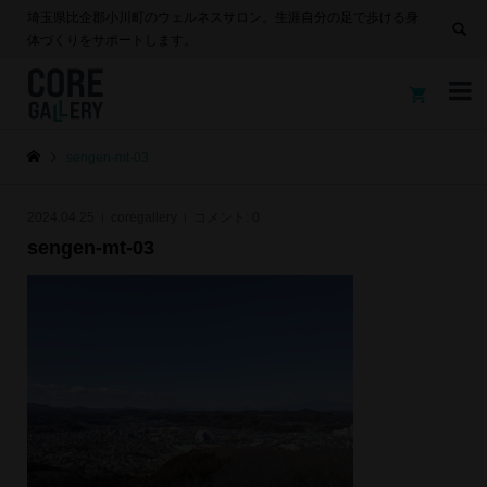
埼玉県比企郡小川町のウェルネスサロン。生涯自分の足で歩ける身
体づくりをサポートします。


sengen-mt-03
2024.04.25
coregallery
コメント:
0
sengen-mt-03