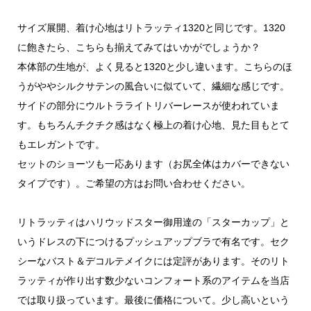
サイズ展開、着け心地はリトラッティ1320と同じです。1320
に飽きたら、こちらも揃えてみてはいかがでしょうか？
本体部の生地が、よく見ると1320と少し違います。こちらのほ
うがややシルクサテンの風合いに似ていて、繊細な感じです。
サイドの部分にウルトラライトリバーレースが使われていま
す。もちろんチクチク感はなく極上の着け心地、見た目もとて
もエレガントです。
セットのショーツも一応あります（お尻全体はカバーできない
タイプです）。ご希望の方はお問い合わせください。
リトラッティはハリウッドスター御用達の「スターカップ」と
いうドレスの下につけるプッシュアップブラで有名です。セク
シーなバスト＆デコルテメイクには定評があります。そのリト
ラッティが作り出す数少ないコンフォート系のアイテムを当店
では取り扱っています。最後に価格について。少し高いという