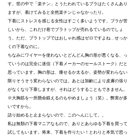
す。世の中で「楽チン」とうたわれているブラはたくさんあり
ますが、着けてみると全然楽チンじゃなかったり。
下着にストレスを感じる女性はすごく多いようです。ブラが苦
しいから、これだけ巷でブラトップが売れるているのでしょ
う。ただ、ブラトップではおしゃれ感はゼロですよね…せっか
くの下着なのに。
ちなみにワイヤーを使わないとどんどん胸の形が悪くなる、っ
ていうのは完全に迷信（下着メーカーのセールストーク）だと
思っています。胸の形は、痩せるか太るか、姿勢が変わらない
限りそうそう変わらないのでは。あとは加齢により皮膚の張り
がなくなり下垂しますが、それはどうすることもできません。
※大胸筋を一所懸命鍛えるのもやめましょう（笑）。弊害が多
いですから。
語り始めると止まらないので、このへんにして。。
私は無類の下着マニアなもので、ありとあらゆる下着を買って
試してもいます。将来、下着を作りたい！とわりと本気で思っ