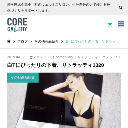
埼玉県比企郡小川町のウェルネスサロン。生涯自分の足で歩ける身
体づくりをサポートします。


ブログ
その他商品紹介
白Tにぴったりの下着、リトラッティ1320
2019.04.17
2019.05.22
coregallery
リトラッティ
コメント:
0
白Tにぴったりの下着、リトラッティ1320
その他商品紹介