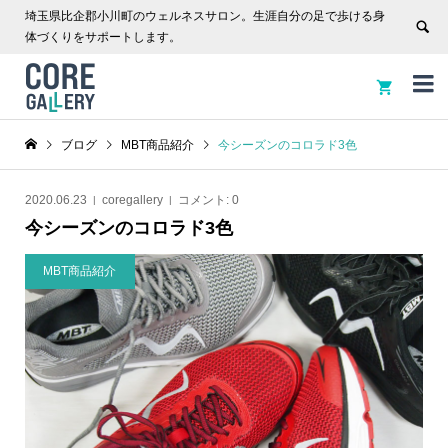
埼玉県比企郡小川町のウェルネスサロン。生涯自分の足で歩ける身
体づくりをサポートします。


ブログ
MBT商品紹介
今シーズンのコロラド3色
2020.06.23
coregallery
コメント:
0
今シーズンのコロラド3色
MBT商品紹介