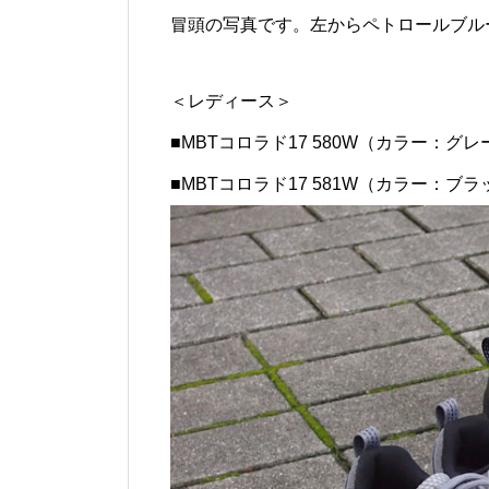
冒頭の写真です。左からペトロールブル
＜レディース＞
■MBTコロラド17 580W（カラー：グレ
■MBTコロラド17 581W（カラー：ブラ