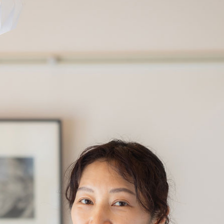
are
LINE
note
事のタイトルとURLをコピーする