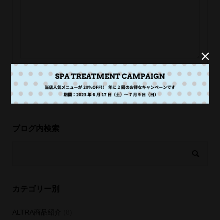


ブログ内検索
カテゴリー別
ALTRA商品紹介
(8)