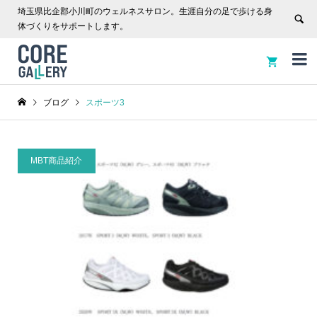
埼玉県比企郡小川町のウェルネスサロン。生涯自分の足で歩ける身
体づくりをサポートします。


ブログ
スポーツ3
MBT商品紹介