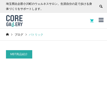
埼玉県比企郡小川町のウェルネスサロン。生涯自分の足で歩ける身
体づくりをサポートします。


ブログ
パトリック
MBT商品紹介