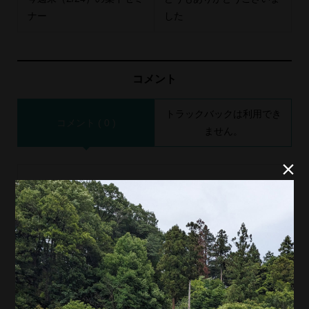
ナー
した
コメント
トラックバックは利用でき
コメント ( 0 )
ません。


この記事へのコメントはありません。
名前 ( 必須 )
E-MAIL ( 必須 ) ※ 公開されません