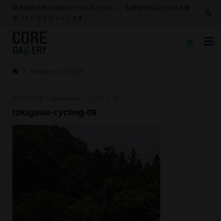
埼玉県比企郡小川町のウェルネスサロン。生涯自分の足で歩ける身
体づくりをサポートします。


tokigawa-cycling-09
2025.06.05
coregallery
コメント:
0
tokigawa-cycling-09