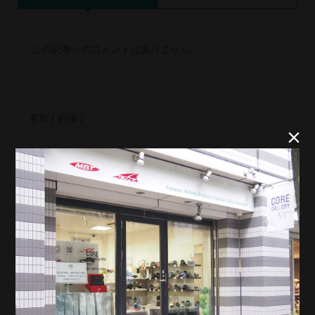
この記事へのコメントはありません。
名前 ( 必須 )


E-MAIL ( 必須 ) ※ 公開されません
URL