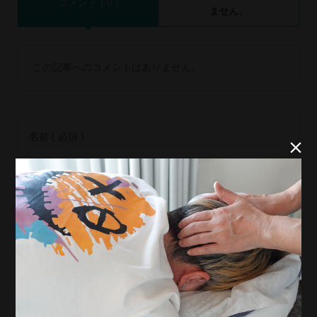
コメント ( 0 )
ません。
この記事へのコメントはありません。
名前 ( 必須 )


E-MAIL ( 必須 ) ※ 公開されません
URL