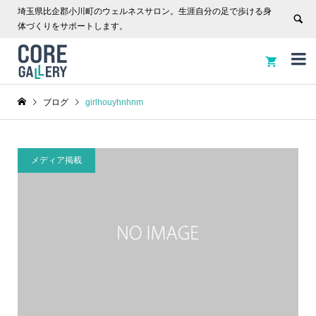
埼玉県比企郡小川町のウェルネスサロン。生涯自分の足で歩ける身
体づくりをサポートします。


ブログ
girlhouyhnhnm
メディア掲載