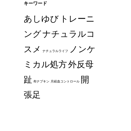
キーワード
あしゆび
トレーニ
ング
ナチュラルコ
スメ
ノンケ
ナチュラルライフ
ミカル処方
外反母
趾
開
布ナプキン
月経血コントロール
張足